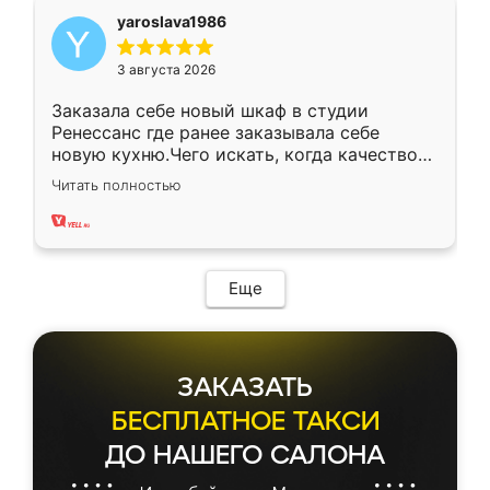
yaroslava1986
3 августа 2026
Заказала себе новый шкаф в студии
Ренессанс где ранее заказывала себе
новую кухню.Чего искать, когда качеством
вполне довольна. Служит кухня уже почти
Читать полностью
два года, нареканий нет.
Еще
ЗАКАЗАТЬ
БЕСПЛАТНОЕ ТАКСИ
ДО НАШЕГО САЛОНА