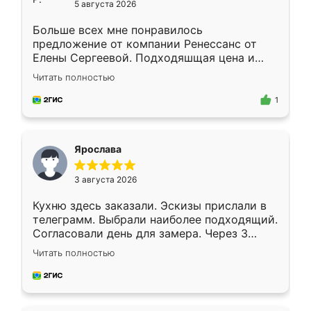
5 августа 2026
Больше всех мне понравилось
предложение от компании Ренессанс от
Елены Сергеевой. Подходяшщая цена и
короткие сроки изготовления. Приехавший
Читать полностью
для замера сотрудник Владислав
предложил по моему эскизу самый
1
подходящий вариант шкафа. Немного его
видоизменил, получилось даже лучше, чем
я хотела.
Ярослава
3 августа 2026
Кухню здесь заказали. Эскизы прислали в
телеграмм. Выбрали наиболее подходящий.
Согласовали день для замера. Через 3
недели кухня была уже готова. Остались
Читать полностью
довольны работой. Спасибо Ренессанс
мебель за качественную работу!