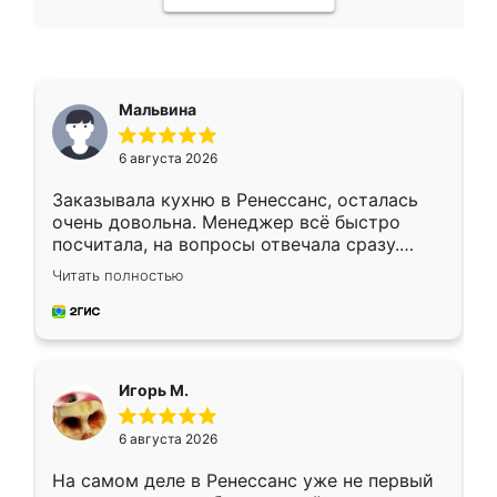
Мальвина
6 августа 2026
Заказывала кухню в Ренессанс, осталась
очень довольна. Менеджер всё быстро
посчитала, на вопросы отвечала сразу.
Замерщик приехал в субботу, подошёл к
Читать полностью
делу со всей ответственностью. Собрали
за день, ребята работали аккуратно, даже
пыли почти не было. Качество отличное,
ящики ходят плавно, ничего не скрипит.
Всё подошло как влитое.
Игорь М.
6 августа 2026
На самом деле в Ренессанс уже не первый