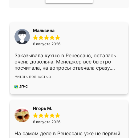
Мальвина
6 августа 2026
Заказывала кухню в Ренессанс, осталась
очень довольна. Менеджер всё быстро
посчитала, на вопросы отвечала сразу.
Замерщик приехал в субботу, подошёл к
Читать полностью
делу со всей ответственностью. Собрали
за день, ребята работали аккуратно, даже
пыли почти не было. Качество отличное,
ящики ходят плавно, ничего не скрипит.
Всё подошло как влитое.
Игорь М.
6 августа 2026
На самом деле в Ренессанс уже не первый