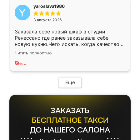
yaroslava1986
3 августа 2026
Заказала себе новый шкаф в студии
Ренессанс где ранее заказывала себе
новую кухню.Чего искать, когда качеством
вполне довольна. Служит кухня уже почти
Читать полностью
два года, нареканий нет.
Еще
ЗАКАЗАТЬ
БЕСПЛАТНОЕ ТАКСИ
ДО НАШЕГО САЛОНА