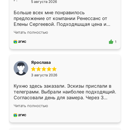
5 августа 2026
Больше всех мне понравилось
предложение от компании Ренессанс от
Елены Сергеевой. Подходяшщая цена и
короткие сроки изготовления. Приехавший
Читать полностью
для замера сотрудник Владислав
предложил по моему эскизу самый
1
подходящий вариант шкафа. Немного его
видоизменил, получилось даже лучше, чем
я хотела.
Ярослава
3 августа 2026
Кухню здесь заказали. Эскизы прислали в
телеграмм. Выбрали наиболее подходящий.
Согласовали день для замера. Через 3
недели кухня была уже готова. Остались
Читать полностью
довольны работой. Спасибо Ренессанс
мебель за качественную работу!