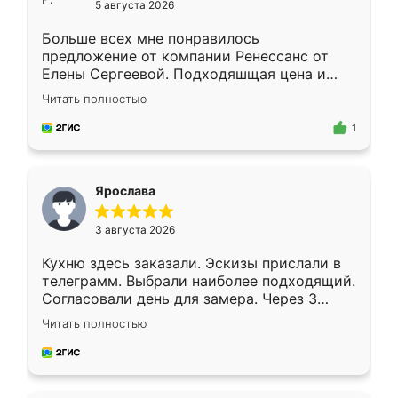
5 августа 2026
Больше всех мне понравилось
предложение от компании Ренессанс от
Елены Сергеевой. Подходяшщая цена и
короткие сроки изготовления. Приехавший
Читать полностью
для замера сотрудник Владислав
предложил по моему эскизу самый
1
подходящий вариант шкафа. Немного его
видоизменил, получилось даже лучше, чем
я хотела.
Ярослава
3 августа 2026
Кухню здесь заказали. Эскизы прислали в
телеграмм. Выбрали наиболее подходящий.
Согласовали день для замера. Через 3
недели кухня была уже готова. Остались
Читать полностью
довольны работой. Спасибо Ренессанс
мебель за качественную работу!