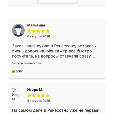
Мальвина
6 августа 2026
Заказывала кухню в Ренессанс, осталась
очень довольна. Менеджер всё быстро
посчитала, на вопросы отвечала сразу.
Замерщик приехал в субботу, подошёл к
Читать полностью
делу со всей ответственностью. Собрали
за день, ребята работали аккуратно, даже
пыли почти не было. Качество отличное,
ящики ходят плавно, ничего не скрипит.
Всё подошло как влитое.
Игорь М.
6 августа 2026
На самом деле в Ренессанс уже не первый