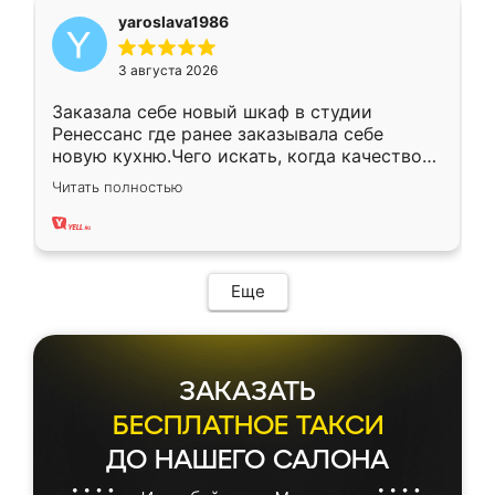
yaroslava1986
3 августа 2026
Заказала себе новый шкаф в студии
Ренессанс где ранее заказывала себе
новую кухню.Чего искать, когда качеством
вполне довольна. Служит кухня уже почти
Читать полностью
два года, нареканий нет.
Еще
ЗАКАЗАТЬ
БЕСПЛАТНОЕ ТАКСИ
ДО НАШЕГО САЛОНА