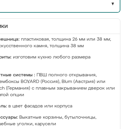
▼
ики
лешница:
пластиковая, толщина 26 мм или 38 мм;
скусственного камня, толщина 38 мм
риты:
изготовим кухню любого размера
тные системы :
ПВШ полного открывания,
ембоксы BOYARD (Россия), Blum (Австрия) или
ich (Германия) с плавным закрыванием дверок или
этой опции
ль:
в цвет фасадов или корпуса
ссуары:
Выкатные корзины, бутылочницы,
ебные уголки, карусели