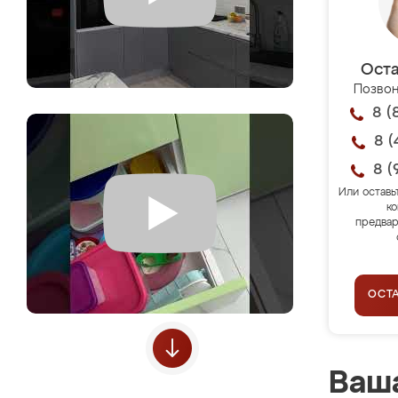
Оста
Позвон
8 (
8 (
8 (
Или оставь
ко
предвар
ОСТ
Ваша