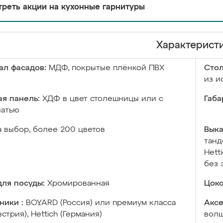
реть акции на кухонные гарнитуры
Характерист
ал фасадов:
МДФ, покрытые плёнкой ПВХ
Сто
из и
я панель:
ХДФ в цвет столешницы или с
Габа
чатью
а выбор, более 200 цветов
Выка
танд
Hett
без 
ля посуды:
Хромированная
Цоко
ники :
BOYARD (Россия) или премиум класса
Аксе
встрия), Hettich (Германия)
волш