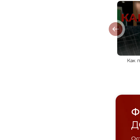
Как 
Ф
Д
Ост