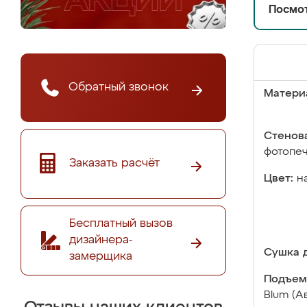
Посмот
Обратный звонок
Матери
Стенова
фотопе
Заказать расчёт
Цвет:
н
Бесплатный вызов
дизайнера-
Сушка д
замерщика
Подъем
Blum (А