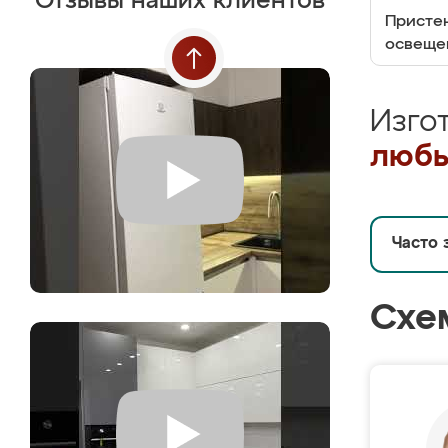
Отзывы наших клиентов
Пристен
освеще
Изго
любы
Часто 
Схе