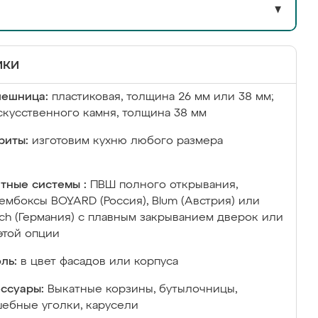
▼
ики
лешница:
пластиковая, толщина 26 мм или 38 мм;
скусственного камня, толщина 38 мм
риты:
изготовим кухню любого размера
тные системы :
ПВШ полного открывания,
ембоксы BOYARD (Россия), Blum (Австрия) или
ich (Германия) с плавным закрыванием дверок или
этой опции
ль:
в цвет фасадов или корпуса
ссуары:
Выкатные корзины, бутылочницы,
ебные уголки, карусели