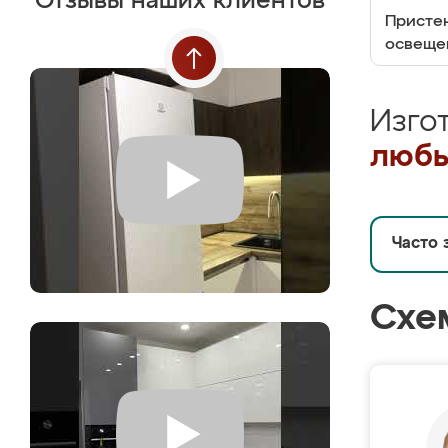
Отзывы наших клиентов
Пристен
освеще
Изго
любы
Часто 
Схе