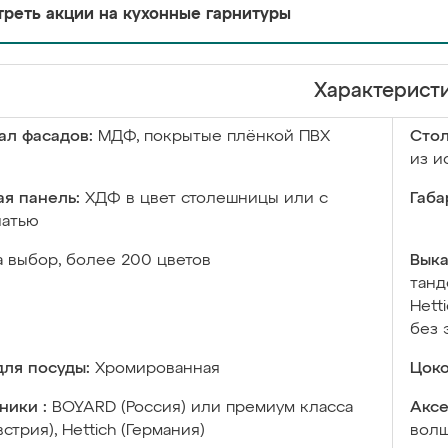
реть акции на кухонные гарнитуры
Характерист
ал фасадов:
МДФ, покрытые плёнкой ПВХ
Сто
из и
я панель:
ХДФ в цвет столешницы или с
Габа
чатью
а выбор, более 200 цветов
Выка
танд
Hett
без 
ля посуды:
Хромированная
Цоко
ники :
BOYARD (Россия) или премиум класса
Аксе
встрия), Hettich (Германия)
волш