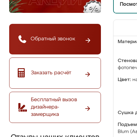
Посмот
Обратный звонок
Матери
Стенова
фотопе
Заказать расчёт
Цвет:
н
Бесплатный вызов
дизайнера-
Сушка д
замерщика
Подъем
Blum (А