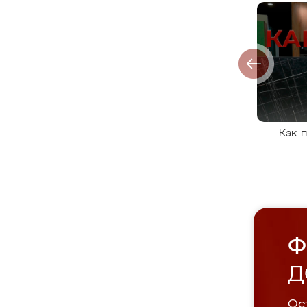
Как 
Ф
Д
Ост