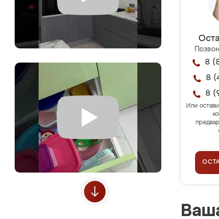
Оста
Позвон
8 (
8 (
8 (
Или оставь
ко
предвар
ОСТ
Ваша