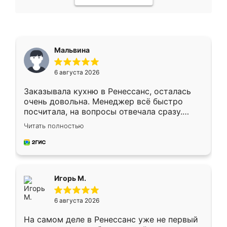
Мальвина
6 августа 2026
Заказывала кухню в Ренессанс, осталась
очень довольна. Менеджер всё быстро
посчитала, на вопросы отвечала сразу.
Замерщик приехал в субботу, подошёл к
Читать полностью
делу со всей ответственностью. Собрали
за день, ребята работали аккуратно, даже
пыли почти не было. Качество отличное,
ящики ходят плавно, ничего не скрипит.
Всё подошло как влитое.
Игорь М.
6 августа 2026
На самом деле в Ренессанс уже не первый