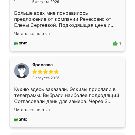
5 августа 2026
Больше всех мне понравилось
предложение от компании Ренессанс от
Елены Сергеевой. Подходяшщая цена и
короткие сроки изготовления. Приехавший
Читать полностью
для замера сотрудник Владислав
предложил по моему эскизу самый
1
подходящий вариант шкафа. Немного его
видоизменил, получилось даже лучше, чем
я хотела.
Ярослава
3 августа 2026
Кухню здесь заказали. Эскизы прислали в
телеграмм. Выбрали наиболее подходящий.
Согласовали день для замера. Через 3
недели кухня была уже готова. Остались
Читать полностью
довольны работой. Спасибо Ренессанс
мебель за качественную работу!