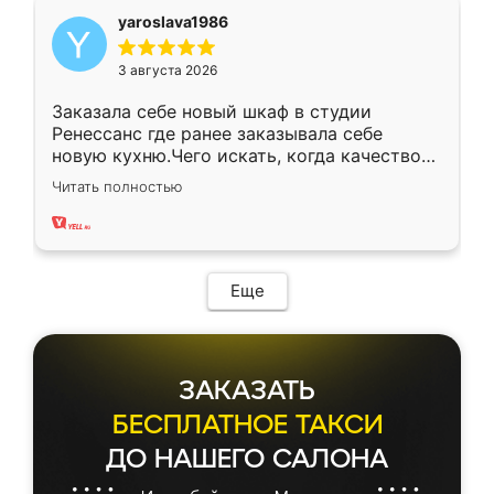
yaroslava1986
3 августа 2026
Заказала себе новый шкаф в студии
Ренессанс где ранее заказывала себе
новую кухню.Чего искать, когда качеством
вполне довольна. Служит кухня уже почти
Читать полностью
два года, нареканий нет.
Еще
ЗАКАЗАТЬ
БЕСПЛАТНОЕ ТАКСИ
ДО НАШЕГО САЛОНА