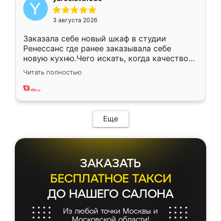
3 августа 2026
Заказала себе новый шкаф в студии
Ренессанс где ранее заказывала себе
новую кухню.Чего искать, когда качеством
вполне довольна. Служит кухня уже почти
Читать полностью
два года, нареканий нет.
Еще
ЗАКАЗАТЬ
БЕСПЛАТНОЕ ТАКСИ
ДО НАШЕГО САЛОНА
Из любой точки Москвы и
Московской области!