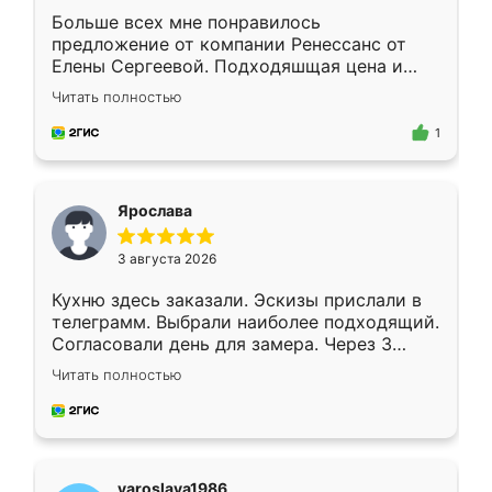
Больше всех мне понравилось
предложение от компании Ренессанс от
Елены Сергеевой. Подходяшщая цена и
короткие сроки изготовления. Приехавший
Читать полностью
для замера сотрудник Владислав
предложил по моему эскизу самый
1
подходящий вариант шкафа. Немного его
видоизменил, получилось даже лучше, чем
я хотела.
Ярослава
3 августа 2026
Кухню здесь заказали. Эскизы прислали в
телеграмм. Выбрали наиболее подходящий.
Согласовали день для замера. Через 3
недели кухня была уже готова. Остались
Читать полностью
довольны работой. Спасибо Ренессанс
мебель за качественную работу!
yaroslava1986