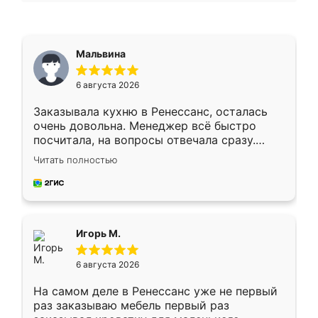
Мальвина
6 августа 2026
Заказывала кухню в Ренессанс, осталась
очень довольна. Менеджер всё быстро
посчитала, на вопросы отвечала сразу.
Замерщик приехал в субботу, подошёл к
Читать полностью
делу со всей ответственностью. Собрали
за день, ребята работали аккуратно, даже
пыли почти не было. Качество отличное,
ящики ходят плавно, ничего не скрипит.
Всё подошло как влитое.
Игорь М.
6 августа 2026
На самом деле в Ренессанс уже не первый
раз заказываю мебель первый раз