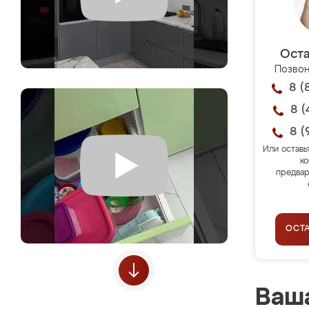
Оста
Позвон
8 (
8 (
8 (
Или оставь
ко
предвар
ОСТ
Ваша