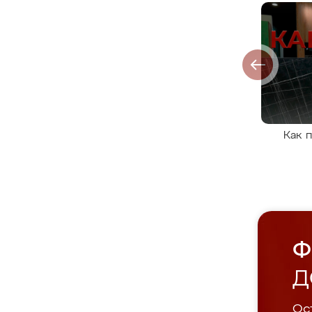
Как 
Ф
Д
Ост