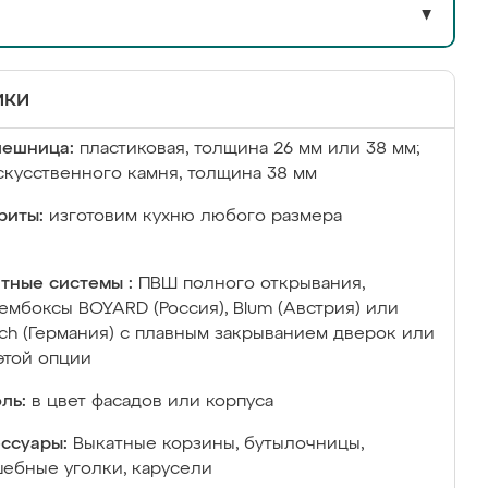
▼
ики
лешница:
пластиковая, толщина 26 мм или 38 мм;
скусственного камня, толщина 38 мм
риты:
изготовим кухню любого размера
тные системы :
ПВШ полного открывания,
ембоксы BOYARD (Россия), Blum (Австрия) или
ich (Германия) с плавным закрыванием дверок или
этой опции
ль:
в цвет фасадов или корпуса
ссуары:
Выкатные корзины, бутылочницы,
ебные уголки, карусели