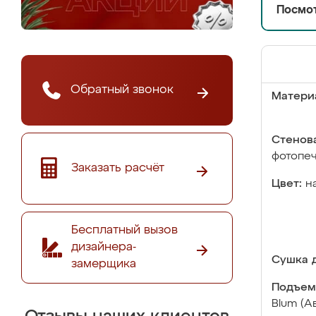
Посмот
Обратный звонок
Матери
Стенова
фотопе
Заказать расчёт
Цвет:
н
Бесплатный вызов
дизайнера-
Сушка д
замерщика
Подъем
Blum (А