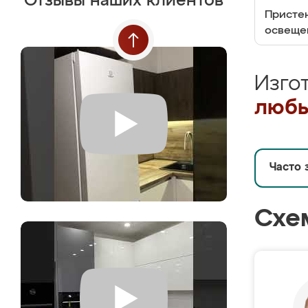
Отзывы наших клиентов
Пристен
освеще
Изго
любы
Часто 
Схе