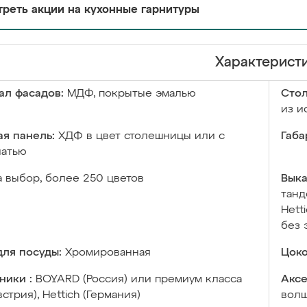
реть акции на кухонные гарнитуры
Характерист
ал фасадов:
МДФ, покрытые эмалью
Сто
из и
я панель:
ХДФ в цвет столешницы или с
Габа
чатью
а выбор, более 250 цветов
Выка
танд
Hett
без 
ля посуды:
Хромированная
Цоко
ники :
BOYARD (Россия) или премиум класса
Аксе
встрия), Hettich (Германия)
волш