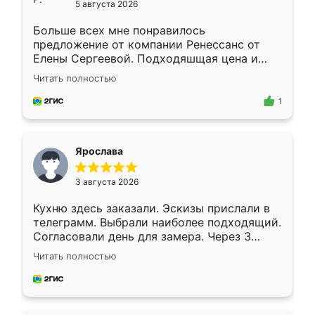
5 августа 2026
Больше всех мне понравилось
предложение от компании Ренессанс от
Елены Сергеевой. Подходяшщая цена и
короткие сроки изготовления. Приехавший
Читать полностью
для замера сотрудник Владислав
предложил по моему эскизу самый
1
подходящий вариант шкафа. Немного его
видоизменил, получилось даже лучше, чем
я хотела.
Ярослава
3 августа 2026
Кухню здесь заказали. Эскизы прислали в
телеграмм. Выбрали наиболее подходящий.
Согласовали день для замера. Через 3
недели кухня была уже готова. Остались
Читать полностью
довольны работой. Спасибо Ренессанс
мебель за качественную работу!