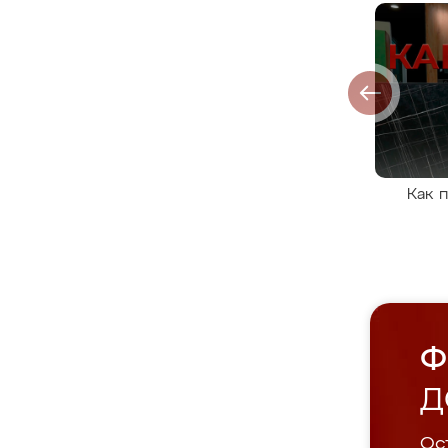
Как 
Ф
Д
Ост