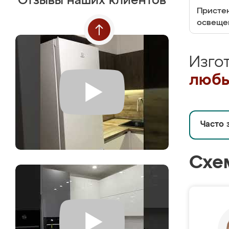
Отзывы наших клиентов
Пристен
освеще
Изго
любы
Часто 
Схе