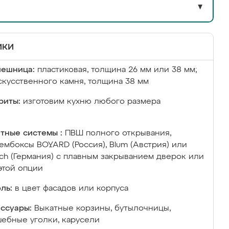
▼
ики
лешница:
пластиковая, толщина 26 мм или 38 мм;
скусственного камня, толщина 38 мм
риты:
изготовим кухню любого размера
тные системы :
ПВШ полного открывания,
ембоксы BOYARD (Россия), Blum (Австрия) или
ich (Германия) с плавным закрыванием дверок или
этой опции
ль:
в цвет фасадов или корпуса
ссуары:
Выкатные корзины, бутылочницы,
ебные уголки, карусели