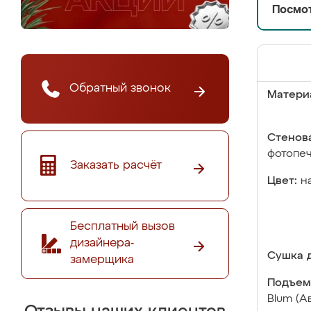
Посмот
Обратный звонок
Матери
Стенова
фотопе
Заказать расчёт
Цвет:
н
Бесплатный вызов
дизайнера-
Сушка д
замерщика
Подъем
Blum (А