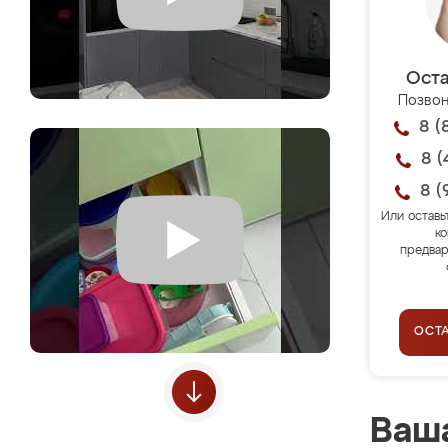
Оста
Позвон
8 (
8 (
8 (
Или оставь
ко
предвар
ОСТ
Ваша