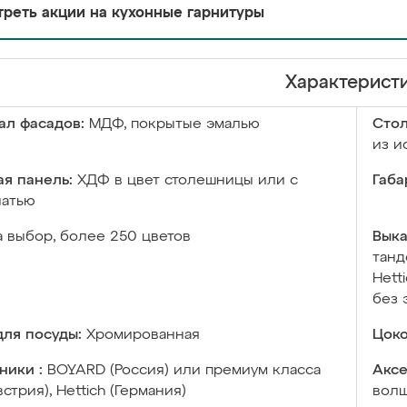
реть акции на кухонные гарнитуры
Характерист
ал фасадов:
МДФ, покрытые эмалью
Сто
из и
я панель:
ХДФ в цвет столешницы или с
Габа
чатью
а выбор, более 250 цветов
Выка
танд
Hett
без 
ля посуды:
Хромированная
Цоко
ники :
BOYARD (Россия) или премиум класса
Аксе
встрия), Hettich (Германия)
волш