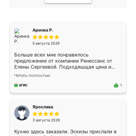
Аринка Р.
5 августа 2026
Больше всех мне понравилось
предложение от компании Ренессанс от
Елены Сергеевой. Подходяшщая цена и
короткие сроки изготовления. Приехавший
Читать полностью
для замера сотрудник Владислав
предложил по моему эскизу самый
1
подходящий вариант шкафа. Немного его
видоизменил, получилось даже лучше, чем
я хотела.
Ярослава
3 августа 2026
Кухню здесь заказали. Эскизы прислали в