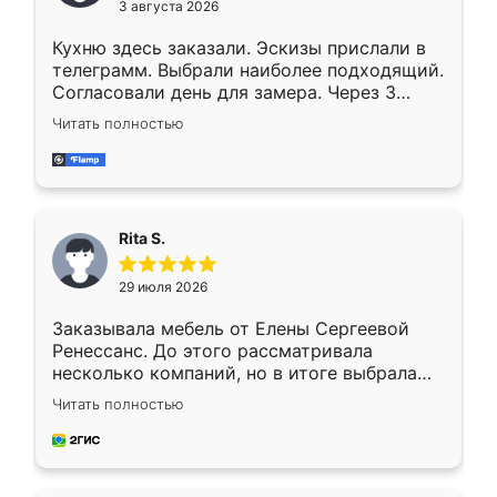
3 августа 2026
Кухню здесь заказали. Эскизы прислали в
телеграмм. Выбрали наиболее подходящий.
Согласовали день для замера. Через 3
недели кухня была уже готова. Остались
Читать полностью
довольны работой. Спасибо Ренессанс
мебель за качественную работу!
Rita S.
29 июля 2026
Заказывала мебель от Елены Сергеевой
Ренессанс. До этого рассматривала
несколько компаний, но в итоге выбрала
эту. Сначала обговорили условия, потом
Читать полностью
приехал замерщик, всё спокойно объяснил
и снял размеры. Изготовили в срок, с
доставкой тоже никаких проблем не
возникло. Сборку выполнили аккуратно,