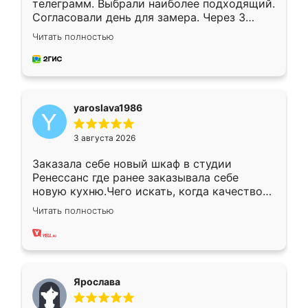
телеграмм. Выбрали наиболее подходящий.
Согласовали день для замера. Через 3
недели кухня была уже готова. Остались
Читать полностью
довольны работой. Спасибо Ренессанс
мебель за качественную работу!
yaroslava1986
3 августа 2026
Заказала себе новый шкаф в студии
Ренессанс где ранее заказывала себе
новую кухню.Чего искать, когда качеством
вполне довольна. Служит кухня уже почти
Читать полностью
два года, нареканий нет.
Ярослава