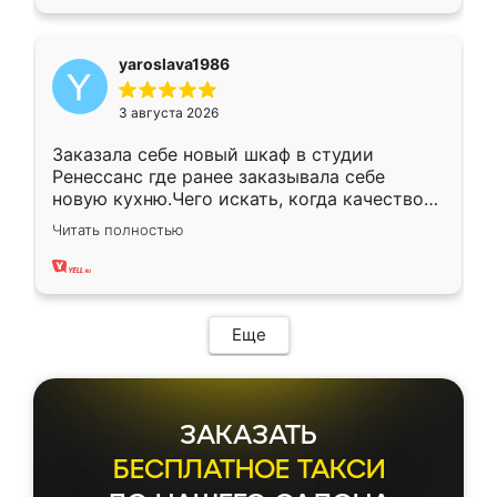
yaroslava1986
3 августа 2026
Заказала себе новый шкаф в студии
Ренессанс где ранее заказывала себе
новую кухню.Чего искать, когда качеством
вполне довольна. Служит кухня уже почти
Читать полностью
два года, нареканий нет.
Еще
ЗАКАЗАТЬ
БЕСПЛАТНОЕ ТАКСИ