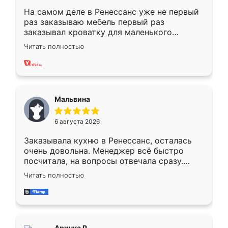
На самом деле в Ренессанс уже не первый
раз заказываю мебель первый раз
заказывал кроватку для маленького
ребёнка при его рождении ,во второй раз
Читать полностью
заказал шкаф-купе. По качеству очень
хорошее сборка достаточно быстрая,
также адекватные цены. До этого
сравнивал с разными конкурентами в этом
сегменте ,выбор у конкурентов куда
Мальвина
меньше, здесь же он более разнообразный.
Мне нравится ,если что-то потребуется из
6 августа 2026
мебели буду заказывать только здесь.
Заказывала кухню в Ренессанс, осталась
очень довольна. Менеджер всё быстро
посчитала, на вопросы отвечала сразу.
Замерщик приехал в субботу, подошёл к
Читать полностью
делу со всей ответственностью. Собрали
за день, ребята работали аккуратно, даже
пыли почти не было. Качество отличное,
ящики ходят плавно, ничего не скрипит.
Всё подошло как влитое.
Аринка Р.