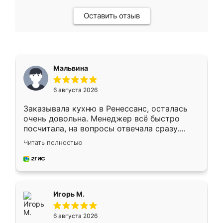
Оставить отзыв
Мальвина
6 августа 2026
Заказывала кухню в Ренессанс, осталась
очень довольна. Менеджер всё быстро
посчитала, на вопросы отвечала сразу.
Замерщик приехал в субботу, подошёл к
Читать полностью
делу со всей ответственностью. Собрали
за день, ребята работали аккуратно, даже
пыли почти не было. Качество отличное,
ящики ходят плавно, ничего не скрипит.
Всё подошло как влитое.
Игорь М.
6 августа 2026