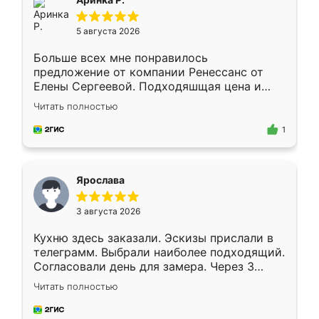
5 августа 2026
Больше всех мне понравилось
предложение от компании Ренессанс от
Елены Сергеевой. Подходяшщая цена и
короткие сроки изготовления. Приехавший
Читать полностью
для замера сотрудник Владислав
предложил по моему эскизу самый
1
подходящий вариант шкафа. Немного его
видоизменил, получилось даже лучше, чем
я хотела.
Ярослава
3 августа 2026
Кухню здесь заказали. Эскизы прислали в
телеграмм. Выбрали наиболее подходящий.
Согласовали день для замера. Через 3
недели кухня была уже готова. Остались
Читать полностью
довольны работой. Спасибо Ренессанс
мебель за качественную работу!