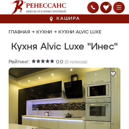
0
КАШИРА
ГЛАВНАЯ
→
КУХНИ
→
КУХНИ ALVIC LUXE
Кухня Alvic Luxe "Инес"
Рейтинг:
0.0
(
0
голосов)