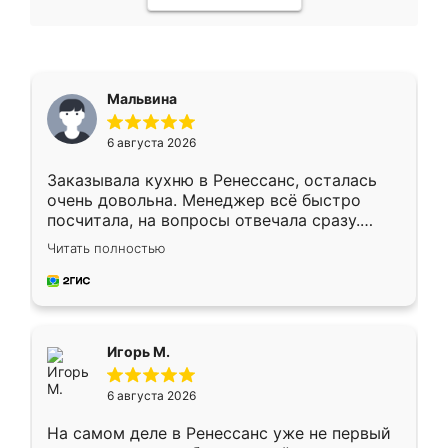
Мальвина
6 августа 2026
Заказывала кухню в Ренессанс, осталась
очень довольна. Менеджер всё быстро
посчитала, на вопросы отвечала сразу.
Замерщик приехал в субботу, подошёл к
Читать полностью
делу со всей ответственностью. Собрали
за день, ребята работали аккуратно, даже
пыли почти не было. Качество отличное,
ящики ходят плавно, ничего не скрипит.
Всё подошло как влитое.
Игорь М.
6 августа 2026
На самом деле в Ренессанс уже не первый