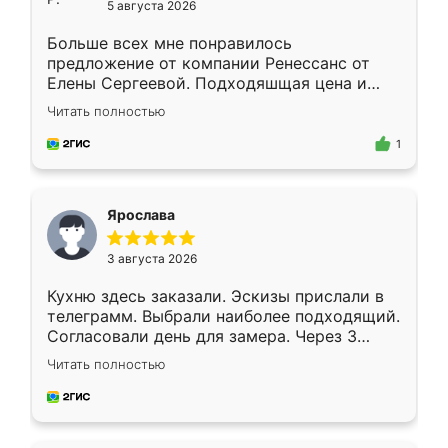
5 августа 2026
Больше всех мне понравилось
предложение от компании Ренессанс от
Елены Сергеевой. Подходяшщая цена и
короткие сроки изготовления. Приехавший
Читать полностью
для замера сотрудник Владислав
предложил по моему эскизу самый
1
подходящий вариант шкафа. Немного его
видоизменил, получилось даже лучше, чем
я хотела.
Ярослава
3 августа 2026
Кухню здесь заказали. Эскизы прислали в
телеграмм. Выбрали наиболее подходящий.
Согласовали день для замера. Через 3
недели кухня была уже готова. Остались
Читать полностью
довольны работой. Спасибо Ренессанс
мебель за качественную работу!