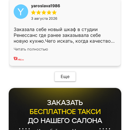
yaroslava1986
3 августа 2026
Заказала себе новый шкаф в студии
Ренессанс где ранее заказывала себе
новую кухню.Чего искать, когда качеством
вполне довольна. Служит кухня уже почти
Читать полностью
два года, нареканий нет.
Еще
ЗАКАЗАТЬ
БЕСПЛАТНОЕ ТАКСИ
ДО НАШЕГО САЛОНА