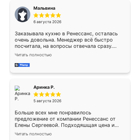
сегменте ,выбор у конкурентов куда
Мальвина
меньше, здесь же он более разнообразный.
Мне нравится ,если что-то потребуется из
6 августа 2026
мебели буду заказывать только здесь.
Заказывала кухню в Ренессанс, осталась
очень довольна. Менеджер всё быстро
посчитала, на вопросы отвечала сразу.
Замерщик приехал в субботу, подошёл к
Читать полностью
делу со всей ответственностью. Собрали
за день, ребята работали аккуратно, даже
пыли почти не было. Качество отличное,
ящики ходят плавно, ничего не скрипит.
Всё подошло как влитое.
Аринка Р.
5 августа 2026
Больше всех мне понравилось
предложение от компании Ренессанс от
Елены Сергеевой. Подходяшщая цена и
короткие сроки изготовления. Приехавший
Читать полностью
для замера сотрудник Владислав