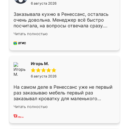
6 августа 2026
Заказывала кухню в Ренессанс, осталась
очень довольна. Менеджер всё быстро
посчитала, на вопросы отвечала сразу.
Замерщик приехал в субботу, подошёл к
Читать полностью
делу со всей ответственностью. Собрали
за день, ребята работали аккуратно, даже
пыли почти не было. Качество отличное,
ящики ходят плавно, ничего не скрипит.
Всё подошло как влитое.
Игорь М.
6 августа 2026
На самом деле в Ренессанс уже не первый
раз заказываю мебель первый раз
заказывал кроватку для маленького
ребёнка при его рождении ,во второй раз
Читать полностью
заказал шкаф-купе. По качеству очень
хорошее сборка достаточно быстрая,
также адекватные цены. До этого
сравнивал с разными конкурентами в этом