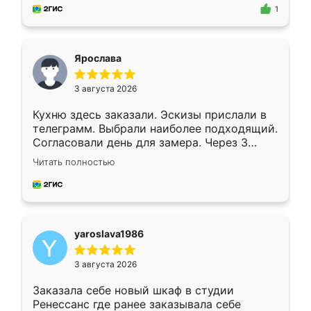
предложил по моему эскизу самый
1
подходящий вариант шкафа. Немного его
видоизменил, получилось даже лучше, чем
я хотела.
Ярослава
3 августа 2026
Кухню здесь заказали. Эскизы прислали в
телеграмм. Выбрали наиболее подходящий.
Согласовали день для замера. Через 3
недели кухня была уже готова. Остались
Читать полностью
довольны работой. Спасибо Ренессанс
мебель за качественную работу!
yaroslava1986
3 августа 2026
Заказала себе новый шкаф в студии
Ренессанс где ранее заказывала себе