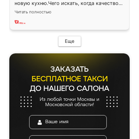
новую кухню.Чего искать, когда качеством
вполне довольна. Служит кухня уже почти
Читать полностью
два года, нареканий нет.
Еще
ЗАКАЗАТЬ
БЕСПЛАТНОЕ ТАКСИ
ДО НАШЕГО САЛОНА
Из любой точки Москвы и
Московской области!