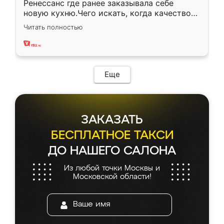
Ренессанс где ранее заказывала себе
новую кухню.Чего искать, когда качеством
вполне довольна. Служит кухня уже почти
Читать полностью
два года, нареканий нет.
Еще
ЗАКАЗАТЬ
БЕСПЛАТНОЕ ТАКСИ
ДО НАШЕГО САЛОНА
Из любой точки Москвы и
Московской области!