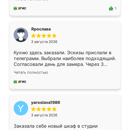
для замера сотрудник Владислав
предложил по моему эскизу самый
1
подходящий вариант шкафа. Немного его
видоизменил, получилось даже лучше, чем
я хотела.
Ярослава
3 августа 2026
Кухню здесь заказали. Эскизы прислали в
телеграмм. Выбрали наиболее подходящий.
Согласовали день для замера. Через 3
недели кухня была уже готова. Остались
Читать полностью
довольны работой. Спасибо Ренессанс
мебель за качественную работу!
yaroslava1986
3 августа 2026
Заказала себе новый шкаф в студии