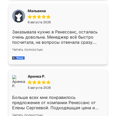
сравнивал с разными конкурентами в этом
сегменте ,выбор у конкурентов куда
Мальвина
меньше, здесь же он более разнообразный.
Мне нравится ,если что-то потребуется из
6 августа 2026
мебели буду заказывать только здесь.
Заказывала кухню в Ренессанс, осталась
очень довольна. Менеджер всё быстро
посчитала, на вопросы отвечала сразу.
Замерщик приехал в субботу, подошёл к
Читать полностью
делу со всей ответственностью. Собрали
за день, ребята работали аккуратно, даже
пыли почти не было. Качество отличное,
ящики ходят плавно, ничего не скрипит.
Всё подошло как влитое.
Аринка Р.
5 августа 2026
Больше всех мне понравилось
предложение от компании Ренессанс от
Елены Сергеевой. Подходяшщая цена и
короткие сроки изготовления. Приехавший
Читать полностью