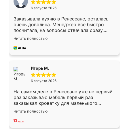
6 августа 2026
Заказывала кухню в Ренессанс, осталась
очень довольна. Менеджер всё быстро
посчитала, на вопросы отвечала сразу.
Замерщик приехал в субботу, подошёл к
Читать полностью
делу со всей ответственностью. Собрали
за день, ребята работали аккуратно, даже
пыли почти не было. Качество отличное,
ящики ходят плавно, ничего не скрипит.
Всё подошло как влитое.
Игорь М.
6 августа 2026
На самом деле в Ренессанс уже не первый
раз заказываю мебель первый раз
заказывал кроватку для маленького
ребёнка при его рождении ,во второй раз
Читать полностью
заказал шкаф-купе. По качеству очень
хорошее сборка достаточно быстрая,
также адекватные цены. До этого