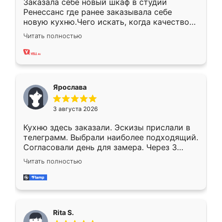
Заказала себе новый шкаф в студии
Ренессанс где ранее заказывала себе
новую кухню.Чего искать, когда качеством
вполне довольна. Служит кухня уже почти
Читать полностью
два года, нареканий нет.
Ярослава
3 августа 2026
Кухню здесь заказали. Эскизы прислали в
телеграмм. Выбрали наиболее подходящий.
Согласовали день для замера. Через 3
недели кухня была уже готова. Остались
Читать полностью
довольны работой. Спасибо Ренессанс
мебель за качественную работу!
Rita S.