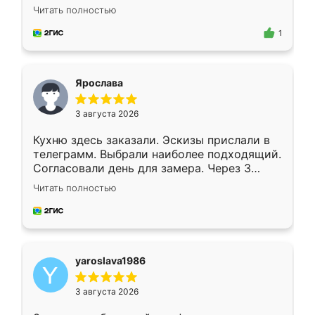
короткие сроки изготовления. Приехавший
Читать полностью
для замера сотрудник Владислав
предложил по моему эскизу самый
1
подходящий вариант шкафа. Немного его
видоизменил, получилось даже лучше, чем
я хотела.
Ярослава
3 августа 2026
Кухню здесь заказали. Эскизы прислали в
телеграмм. Выбрали наиболее подходящий.
Согласовали день для замера. Через 3
недели кухня была уже готова. Остались
Читать полностью
довольны работой. Спасибо Ренессанс
мебель за качественную работу!
yaroslava1986
3 августа 2026