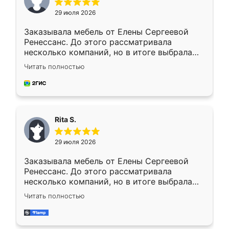
29 июля 2026
Заказывала мебель от Елены Сергеевой
Ренессанс. До этого рассматривала
несколько компаний, но в итоге выбрала
эту. Сначала обговорили условия, потом
Читать полностью
приехал замерщик, всё спокойно объяснил
и снял размеры. Изготовили в срок, с
доставкой тоже никаких проблем не
возникло. Сборку выполнили аккуратно,
мебель сразу встала на свое место без
Rita S.
каких-либо доработок. Качеством осталась
довольна, все выглядит так, как и ожидала.
29 июля 2026
Заказывала мебель от Елены Сергеевой
Ренессанс. До этого рассматривала
несколько компаний, но в итоге выбрала
эту. Сначала обговорили условия, потом
Читать полностью
приехал замерщик, всё спокойно объяснил
и снял размеры. Изготовили в срок, с
доставкой тоже никаких проблем не