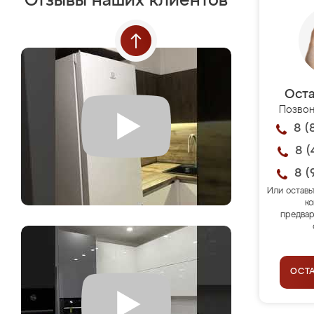
Отзывы наших клиентов
Оста
Позвон
8 (
8 (
8 (
Или оставь
ко
предвар
ОСТ