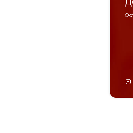
Д
Ост