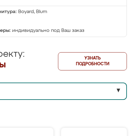
итура:
Boyard, Blum
еры:
индивидуально под Ваш заказ
екту:
УЗНАТЬ
лы
ПОДРОБНОСТИ
▼