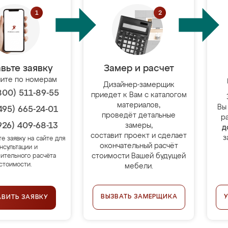
вьте заявку
Замер и расчет
ите по номерам
Дизайнер-замерщик
800) 511-89-55
приедет к Вам с каталогом
материалов,
Вы
495) 665-24-01
проведёт детальные
р
926) 409-68-13
замеры,
д
составит проект и сделает
з
те заявку на сайте для
окончательный расчёт
нсультации и
стоимости Вашей будущей
ительного расчёта
стоимости.
мебели.
ВЫЗВАТЬ ЗАМЕРЩИКА
АВИТЬ ЗАЯВКУ