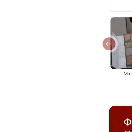
Мат
Ф