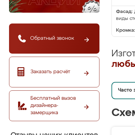
Фасад:
виды ст
Кромка
Обратный звонок
Изго
любы
Заказать расчёт
Часто 
Бесплатный вызов
дизайнера-
Схе
замерщика