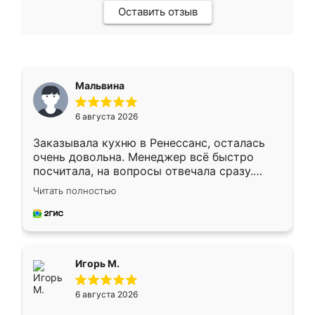
Оставить отзыв
Мальвина
6 августа 2026
Заказывала кухню в Ренессанс, осталась
очень довольна. Менеджер всё быстро
посчитала, на вопросы отвечала сразу.
Замерщик приехал в субботу, подошёл к
Читать полностью
делу со всей ответственностью. Собрали
за день, ребята работали аккуратно, даже
пыли почти не было. Качество отличное,
ящики ходят плавно, ничего не скрипит.
Всё подошло как влитое.
Игорь М.
6 августа 2026