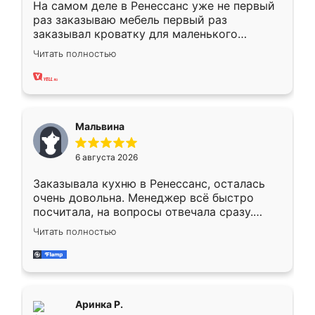
На самом деле в Ренессанс уже не первый
раз заказываю мебель первый раз
заказывал кроватку для маленького
ребёнка при его рождении ,во второй раз
Читать полностью
заказал шкаф-купе. По качеству очень
хорошее сборка достаточно быстрая,
также адекватные цены. До этого
сравнивал с разными конкурентами в этом
сегменте ,выбор у конкурентов куда
Мальвина
меньше, здесь же он более разнообразный.
Мне нравится ,если что-то потребуется из
6 августа 2026
мебели буду заказывать только здесь.
Заказывала кухню в Ренессанс, осталась
очень довольна. Менеджер всё быстро
посчитала, на вопросы отвечала сразу.
Замерщик приехал в субботу, подошёл к
Читать полностью
делу со всей ответственностью. Собрали
за день, ребята работали аккуратно, даже
пыли почти не было. Качество отличное,
ящики ходят плавно, ничего не скрипит.
Всё подошло как влитое.
Аринка Р.