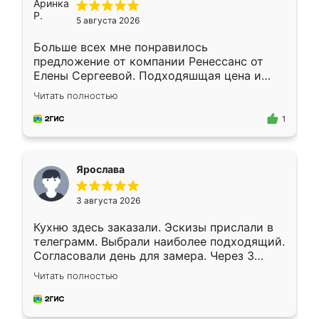
5 августа 2026
Больше всех мне понравилось
предложение от компании Ренессанс от
Елены Сергеевой. Подходяшщая цена и
короткие сроки изготовления. Приехавший
Читать полностью
для замера сотрудник Владислав
предложил по моему эскизу самый
1
подходящий вариант шкафа. Немного его
видоизменил, получилось даже лучше, чем
я хотела.
Ярослава
3 августа 2026
Кухню здесь заказали. Эскизы прислали в
телеграмм. Выбрали наиболее подходящий.
Согласовали день для замера. Через 3
недели кухня была уже готова. Остались
Читать полностью
довольны работой. Спасибо Ренессанс
мебель за качественную работу!