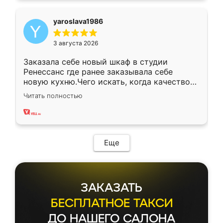
yaroslava1986
3 августа 2026
Заказала себе новый шкаф в студии
Ренессанс где ранее заказывала себе
новую кухню.Чего искать, когда качеством
вполне довольна. Служит кухня уже почти
Читать полностью
два года, нареканий нет.
Еще
ЗАКАЗАТЬ
БЕСПЛАТНОЕ ТАКСИ
ДО НАШЕГО САЛОНА