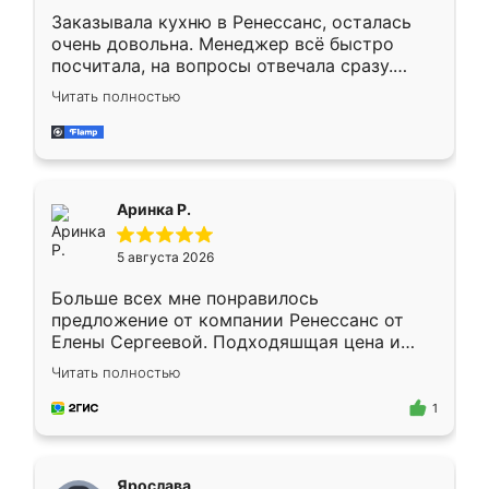
Заказывала кухню в Ренессанс, осталась
очень довольна. Менеджер всё быстро
посчитала, на вопросы отвечала сразу.
Замерщик приехал в субботу, подошёл к
Читать полностью
делу со всей ответственностью. Собрали
за день, ребята работали аккуратно, даже
пыли почти не было. Качество отличное,
ящики ходят плавно, ничего не скрипит.
Всё подошло как влитое.
Аринка Р.
5 августа 2026
Больше всех мне понравилось
предложение от компании Ренессанс от
Елены Сергеевой. Подходяшщая цена и
короткие сроки изготовления. Приехавший
Читать полностью
для замера сотрудник Владислав
предложил по моему эскизу самый
1
подходящий вариант шкафа. Немного его
видоизменил, получилось даже лучше, чем
я хотела.
Ярослава