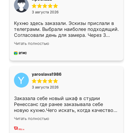
3 августа 2026
Кухню здесь заказали. Эскизы прислали в
телеграмм. Выбрали наиболее подходящий.
Согласовали день для замера. Через 3
недели кухня была уже готова. Остались
Читать полностью
довольны работой. Спасибо Ренессанс
мебель за качественную работу!
yaroslava1986
3 августа 2026
Заказала себе новый шкаф в студии
Ренессанс где ранее заказывала себе
новую кухню.Чего искать, когда качеством
вполне довольна. Служит кухня уже почти
Читать полностью
два года, нареканий нет.