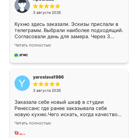
3 августа 2026
Кухню здесь заказали. Эскизы прислали в
телеграмм. Выбрали наиболее подходящий.
Согласовали день для замера. Через 3
недели кухня была уже готова. Остались
Читать полностью
довольны работой. Спасибо Ренессанс
мебель за качественную работу!
yaroslava1986
3 августа 2026
Заказала себе новый шкаф в студии
Ренессанс где ранее заказывала себе
новую кухню.Чего искать, когда качеством
вполне довольна. Служит кухня уже почти
Читать полностью
два года, нареканий нет.