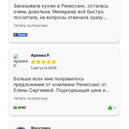
Заказывала кухню в Ренессанс, осталась
очень довольна. Менеджер всё быстро
посчитала, на вопросы отвечала сразу.
Замерщик приехал в субботу, подошёл к
Читать полностью
делу со всей ответственностью. Собрали
за день, ребята работали аккуратно, даже
пыли почти не было. Качество отличное,
ящики ходят плавно, ничего не скрипит.
Всё подошло как влитое.
Аринка Р.
5 августа 2026
Больше всех мне понравилось
предложение от компании Ренессанс от
Елены Сергеевой. Подходяшщая цена и
короткие сроки изготовления. Приехавший
Читать полностью
для замера сотрудник Владислав
предложил по моему эскизу самый
1
подходящий вариант шкафа. Немного его
видоизменил, получилось даже лучше, чем
я хотела.
Ярослава