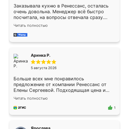
Заказывала кухню в Ренессанс, осталась
очень довольна. Менеджер всё быстро
посчитала, на вопросы отвечала сразу.
Замерщик приехал в субботу, подошёл к
Читать полностью
делу со всей ответственностью. Собрали
за день, ребята работали аккуратно, даже
пыли почти не было. Качество отличное,
ящики ходят плавно, ничего не скрипит.
Всё подошло как влитое.
Аринка Р.
5 августа 2026
Больше всех мне понравилось
предложение от компании Ренессанс от
Елены Сергеевой. Подходяшщая цена и
короткие сроки изготовления. Приехавший
Читать полностью
для замера сотрудник Владислав
предложил по моему эскизу самый
1
подходящий вариант шкафа. Немного его
видоизменил, получилось даже лучше, чем
я хотела.
Ярослава