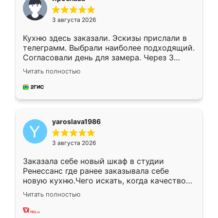
3 августа 2026
Кухню здесь заказали. Эскизы прислали в
телеграмм. Выбрали наиболее подходящий.
Согласовали день для замера. Через 3
недели кухня была уже готова. Остались
Читать полностью
довольны работой. Спасибо Ренессанс
мебель за качественную работу!
yaroslava1986
3 августа 2026
Заказала себе новый шкаф в студии
Ренессанс где ранее заказывала себе
новую кухню.Чего искать, когда качеством
вполне довольна. Служит кухня уже почти
Читать полностью
два года, нареканий нет.