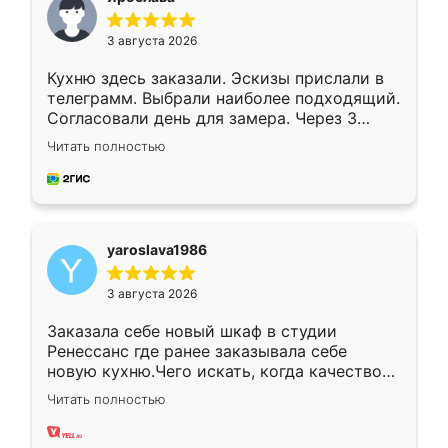
3 августа 2026
Кухню здесь заказали. Эскизы прислали в
телеграмм. Выбрали наиболее подходящий.
Согласовали день для замера. Через 3
недели кухня была уже готова. Остались
Читать полностью
довольны работой. Спасибо Ренессанс
мебель за качественную работу!
yaroslava1986
3 августа 2026
Заказала себе новый шкаф в студии
Ренессанс где ранее заказывала себе
новую кухню.Чего искать, когда качеством
вполне довольна. Служит кухня уже почти
Читать полностью
два года, нареканий нет.