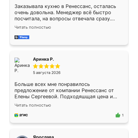
Заказывала кухню в Ренессанс, осталась
очень довольна. Менеджер всё быстро
посчитала, на вопросы отвечала сразу.
Замерщик приехал в субботу, подошёл к
Читать полностью
делу со всей ответственностью. Собрали
за день, ребята работали аккуратно, даже
пыли почти не было. Качество отличное,
ящики ходят плавно, ничего не скрипит.
Всё подошло как влитое.
Аринка Р.
5 августа 2026
Больше всех мне понравилось
предложение от компании Ренессанс от
Елены Сергеевой. Подходяшщая цена и
короткие сроки изготовления. Приехавший
Читать полностью
для замера сотрудник Владислав
предложил по моему эскизу самый
1
подходящий вариант шкафа. Немного его
видоизменил, получилось даже лучше, чем
я хотела.
Ярослава