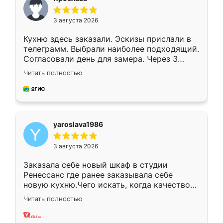
3 августа 2026
Кухню здесь заказали. Эскизы прислали в
телеграмм. Выбрали наиболее подходящий.
Согласовали день для замера. Через 3
недели кухня была уже готова. Остались
Читать полностью
довольны работой. Спасибо Ренессанс
мебель за качественную работу!
yaroslava1986
3 августа 2026
Заказала себе новый шкаф в студии
Ренессанс где ранее заказывала себе
новую кухню.Чего искать, когда качеством
вполне довольна. Служит кухня уже почти
Читать полностью
два года, нареканий нет.