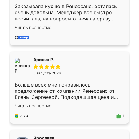
Заказывала кухню в Ренессанс, осталась
очень довольна. Менеджер всё быстро
посчитала, на вопросы отвечала сразу.
Замерщик приехал в субботу, подошёл к
Читать полностью
делу со всей ответственностью. Собрали
за день, ребята работали аккуратно, даже
пыли почти не было. Качество отличное,
ящики ходят плавно, ничего не скрипит.
Всё подошло как влитое.
Аринка Р.
5 августа 2026
Больше всех мне понравилось
предложение от компании Ренессанс от
Елены Сергеевой. Подходяшщая цена и
короткие сроки изготовления. Приехавший
Читать полностью
для замера сотрудник Владислав
предложил по моему эскизу самый
1
подходящий вариант шкафа. Немного его
видоизменил, получилось даже лучше, чем
я хотела.
Ярослава