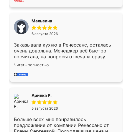
также адекватные цены. До этого
сравнивал с разными конкурентами в этом
сегменте ,выбор у конкурентов куда
Мальвина
меньше, здесь же он более разнообразный.
Мне нравится ,если что-то потребуется из
6 августа 2026
мебели буду заказывать только здесь.
Заказывала кухню в Ренессанс, осталась
очень довольна. Менеджер всё быстро
посчитала, на вопросы отвечала сразу.
Замерщик приехал в субботу, подошёл к
Читать полностью
делу со всей ответственностью. Собрали
за день, ребята работали аккуратно, даже
пыли почти не было. Качество отличное,
ящики ходят плавно, ничего не скрипит.
Всё подошло как влитое.
Аринка Р.
5 августа 2026
Больше всех мне понравилось
предложение от компании Ренессанс от
Елены Сергеевой. Подходяшщая цена и