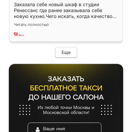
Заказала себе новый шкаф в студии
Ренессанс где ранее заказывала себе
новую кухню.Чего искать, когда качеством
вполне довольна. Служит кухня уже почти
Читать полностью
два года, нареканий нет.
Еще
ЗАКАЗАТЬ
БЕСПЛАТНОЕ ТАКСИ
ДО НАШЕГО САЛОНА
Из любой точки Москвы и
Московской области!