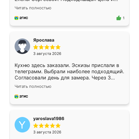
короткие сроки изготовления. Приехавший
Читать полностью
для замера сотрудник Владислав
предложил по моему эскизу самый
1
подходящий вариант шкафа. Немного его
видоизменил, получилось даже лучше, чем
я хотела.
Ярослава
3 августа 2026
Кухню здесь заказали. Эскизы прислали в
телеграмм. Выбрали наиболее подходящий.
Согласовали день для замера. Через 3
недели кухня была уже готова. Остались
Читать полностью
довольны работой. Спасибо Ренессанс
мебель за качественную работу!
yaroslava1986
3 августа 2026