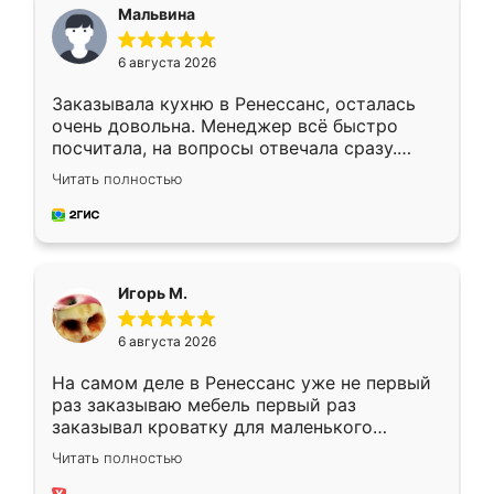
Мальвина
6 августа 2026
Заказывала кухню в Ренессанс, осталась
очень довольна. Менеджер всё быстро
посчитала, на вопросы отвечала сразу.
Замерщик приехал в субботу, подошёл к
Читать полностью
делу со всей ответственностью. Собрали
за день, ребята работали аккуратно, даже
пыли почти не было. Качество отличное,
ящики ходят плавно, ничего не скрипит.
Всё подошло как влитое.
Игорь М.
6 августа 2026
На самом деле в Ренессанс уже не первый
раз заказываю мебель первый раз
заказывал кроватку для маленького
ребёнка при его рождении ,во второй раз
Читать полностью
заказал шкаф-купе. По качеству очень
хорошее сборка достаточно быстрая,