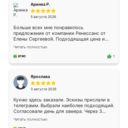
Всё подошло как влитое.
Аринка Р.
5 августа 2026
Больше всех мне понравилось
предложение от компании Ренессанс от
Елены Сергеевой. Подходяшщая цена и
короткие сроки изготовления. Приехавший
Читать полностью
для замера сотрудник Владислав
предложил по моему эскизу самый
1
подходящий вариант шкафа. Немного его
видоизменил, получилось даже лучше, чем
я хотела.
Ярослава
3 августа 2026
Кухню здесь заказали. Эскизы прислали в
телеграмм. Выбрали наиболее подходящий.
Согласовали день для замера. Через 3
недели кухня была уже готова. Остались
Читать полностью
довольны работой. Спасибо Ренессанс