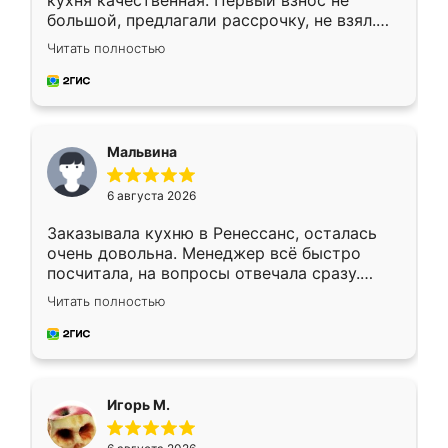
кухня качественная. Первый взнос не
большой, предлагали рассрочку, не взял.
Ждал меньше месяца, сборщик с прямыми
Читать полностью
руками. По цене вышло адекватно.
Рекомендую!
Мальвина
6 августа 2026
Заказывала кухню в Ренессанс, осталась
очень довольна. Менеджер всё быстро
посчитала, на вопросы отвечала сразу.
Замерщик приехал в субботу, подошёл к
Читать полностью
делу со всей ответственностью. Собрали
за день, ребята работали аккуратно, даже
пыли почти не было. Качество отличное,
ящики ходят плавно, ничего не скрипит.
Всё подошло как влитое.
Игорь М.