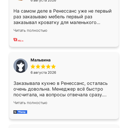
6 августа 2026
На самом деле в Ренессанс уже не первый
раз заказываю мебель первый раз
заказывал кроватку для маленького
ребёнка при его рождении ,во второй раз
Читать полностью
заказал шкаф-купе. По качеству очень
хорошее сборка достаточно быстрая,
также адекватные цены. До этого
сравнивал с разными конкурентами в этом
сегменте ,выбор у конкурентов куда
Мальвина
меньше, здесь же он более разнообразный.
Мне нравится ,если что-то потребуется из
6 августа 2026
мебели буду заказывать только здесь.
Заказывала кухню в Ренессанс, осталась
очень довольна. Менеджер всё быстро
посчитала, на вопросы отвечала сразу.
Замерщик приехал в субботу, подошёл к
Читать полностью
делу со всей ответственностью. Собрали
за день, ребята работали аккуратно, даже
пыли почти не было. Качество отличное,
ящики ходят плавно, ничего не скрипит.