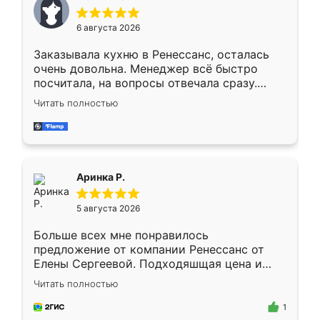
меньше, здесь же он более разнообразный.
Мне нравится ,если что-то потребуется из
6 августа 2026
мебели буду заказывать только здесь.
Заказывала кухню в Ренессанс, осталась
очень довольна. Менеджер всё быстро
посчитала, на вопросы отвечала сразу.
Замерщик приехал в субботу, подошёл к
Читать полностью
делу со всей ответственностью. Собрали
за день, ребята работали аккуратно, даже
пыли почти не было. Качество отличное,
ящики ходят плавно, ничего не скрипит.
Всё подошло как влитое.
Аринка Р.
5 августа 2026
Больше всех мне понравилось
предложение от компании Ренессанс от
Елены Сергеевой. Подходяшщая цена и
короткие сроки изготовления. Приехавший
Читать полностью
для замера сотрудник Владислав
предложил по моему эскизу самый
1