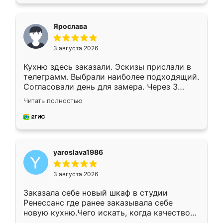
подходящий вариант шкафа. Немного его
видоизменил, получилось даже лучше, чем
я хотела.
Ярослава
3 августа 2026
Кухню здесь заказали. Эскизы прислали в
телеграмм. Выбрали наиболее подходящий.
Согласовали день для замера. Через 3
недели кухня была уже готова. Остались
Читать полностью
довольны работой. Спасибо Ренессанс
мебель за качественную работу!
yaroslava1986
3 августа 2026
Заказала себе новый шкаф в студии
Ренессанс где ранее заказывала себе
новую кухню.Чего искать, когда качеством
вполне довольна. Служит кухня уже почти