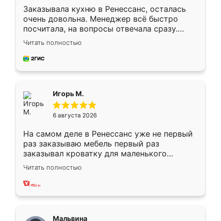
Заказывала кухню в Ренессанс, осталась
очень довольна. Менеджер всё быстро
посчитала, на вопросы отвечала сразу.
Замерщик приехал в субботу, подошёл к
Читать полностью
делу со всей ответственностью. Собрали
за день, ребята работали аккуратно, даже
пыли почти не было. Качество отличное,
ящики ходят плавно, ничего не скрипит.
Всё подошло как влитое.
Игорь М.
6 августа 2026
На самом деле в Ренессанс уже не первый
раз заказываю мебель первый раз
заказывал кроватку для маленького
ребёнка при его рождении ,во второй раз
Читать полностью
заказал шкаф-купе. По качеству очень
хорошее сборка достаточно быстрая,
также адекватные цены. До этого
сравнивал с разными конкурентами в этом
сегменте ,выбор у конкурентов куда
Мальвина