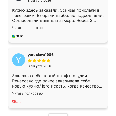
3 августа 2026
Кухню здесь заказали. Эскизы прислали в
телеграмм. Выбрали наиболее подходящий.
Согласовали день для замера. Через 3
недели кухня была уже готова. Остались
Читать полностью
довольны работой. Спасибо Ренессанс
мебель за качественную работу!
yaroslava1986
3 августа 2026
Заказала себе новый шкаф в студии
Ренессанс где ранее заказывала себе
новую кухню.Чего искать, когда качеством
вполне довольна. Служит кухня уже почти
Читать полностью
два года, нареканий нет.