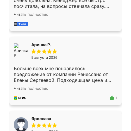
очень довольна. Менеджер всё быстро
посчитала, на вопросы отвечала сразу.
Замерщик приехал в субботу, подошёл к
Читать полностью
делу со всей ответственностью. Собрали
за день, ребята работали аккуратно, даже
пыли почти не было. Качество отличное,
ящики ходят плавно, ничего не скрипит.
Всё подошло как влитое.
Аринка Р.
5 августа 2026
Больше всех мне понравилось
предложение от компании Ренессанс от
Елены Сергеевой. Подходяшщая цена и
короткие сроки изготовления. Приехавший
Читать полностью
для замера сотрудник Владислав
предложил по моему эскизу самый
1
подходящий вариант шкафа. Немного его
видоизменил, получилось даже лучше, чем
я хотела.
Ярослава