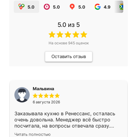
5.0
5.0
5.0
4.9
5.0
5.0
из 5
На основе
945
оценок
Оставить отзыв
Мальвина
6 августа 2026
Заказывала кухню в Ренессанс, осталась
очень довольна. Менеджер всё быстро
посчитала, на вопросы отвечала сразу.
Замерщик приехал в субботу, подошёл к
Читать полностью