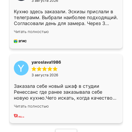
3 августа 2026
Кухню здесь заказали. Эскизы прислали в
телеграмм. Выбрали наиболее подходящий.
Согласовали день для замера. Через 3
недели кухня была уже готова. Остались
Читать полностью
довольны работой. Спасибо Ренессанс
мебель за качественную работу!
yaroslava1986
3 августа 2026
Заказала себе новый шкаф в студии
Ренессанс где ранее заказывала себе
новую кухню.Чего искать, когда качеством
вполне довольна. Служит кухня уже почти
Читать полностью
два года, нареканий нет.