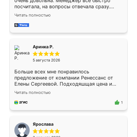
очень довольна. Менеджер всё быстро
посчитала, на вопросы отвечала сразу.
Замерщик приехал в субботу, подошёл к
Читать полностью
делу со всей ответственностью. Собрали
за день, ребята работали аккуратно, даже
пыли почти не было. Качество отличное,
ящики ходят плавно, ничего не скрипит.
Всё подошло как влитое.
Аринка Р.
5 августа 2026
Больше всех мне понравилось
предложение от компании Ренессанс от
Елены Сергеевой. Подходяшщая цена и
короткие сроки изготовления. Приехавший
Читать полностью
для замера сотрудник Владислав
предложил по моему эскизу самый
1
подходящий вариант шкафа. Немного его
видоизменил, получилось даже лучше, чем
я хотела.
Ярослава