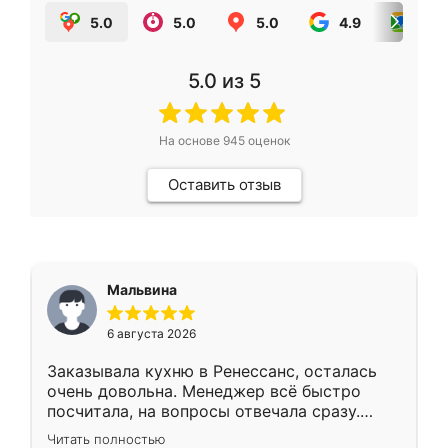
5.0
5.0
5.0
4.9
5.0
5.0
из 5
На основе
945
оценок
Оставить отзыв
Мальвина
6 августа 2026
Заказывала кухню в Ренессанс, осталась
очень довольна. Менеджер всё быстро
посчитала, на вопросы отвечала сразу.
Замерщик приехал в субботу, подошёл к
Читать полностью