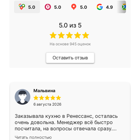
5.0
5.0
5.0
4.9
5.0
5.0
из 5
На основе
945
оценок
Оставить отзыв
Мальвина
6 августа 2026
Заказывала кухню в Ренессанс, осталась
очень довольна. Менеджер всё быстро
посчитала, на вопросы отвечала сразу.
Замерщик приехал в субботу, подошёл к
Читать полностью