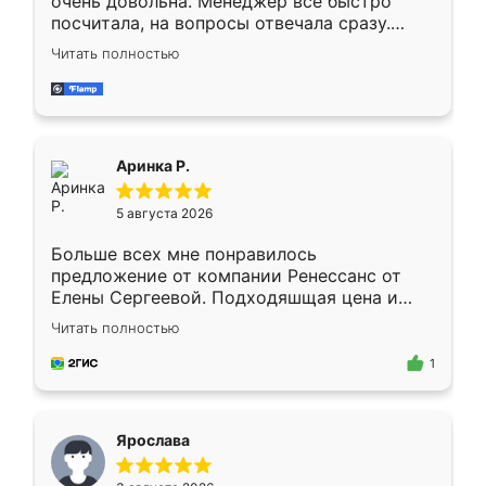
очень довольна. Менеджер всё быстро
посчитала, на вопросы отвечала сразу.
Замерщик приехал в субботу, подошёл к
Читать полностью
делу со всей ответственностью. Собрали
за день, ребята работали аккуратно, даже
пыли почти не было. Качество отличное,
ящики ходят плавно, ничего не скрипит.
Всё подошло как влитое.
Аринка Р.
5 августа 2026
Больше всех мне понравилось
предложение от компании Ренессанс от
Елены Сергеевой. Подходяшщая цена и
короткие сроки изготовления. Приехавший
Читать полностью
для замера сотрудник Владислав
предложил по моему эскизу самый
1
подходящий вариант шкафа. Немного его
видоизменил, получилось даже лучше, чем
я хотела.
Ярослава