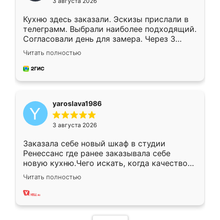
3 августа 2026
Кухню здесь заказали. Эскизы прислали в
телеграмм. Выбрали наиболее подходящий.
Согласовали день для замера. Через 3
недели кухня была уже готова. Остались
Читать полностью
довольны работой. Спасибо Ренессанс
мебель за качественную работу!
yaroslava1986
3 августа 2026
Заказала себе новый шкаф в студии
Ренессанс где ранее заказывала себе
новую кухню.Чего искать, когда качеством
вполне довольна. Служит кухня уже почти
Читать полностью
два года, нареканий нет.