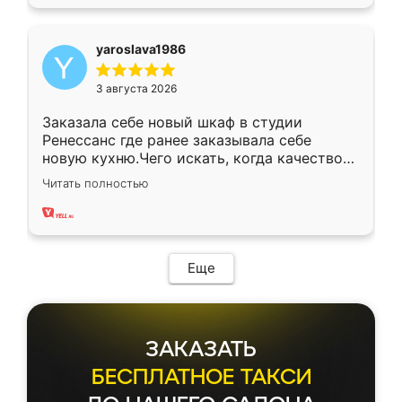
yaroslava1986
3 августа 2026
Заказала себе новый шкаф в студии
Ренессанс где ранее заказывала себе
новую кухню.Чего искать, когда качеством
вполне довольна. Служит кухня уже почти
Читать полностью
два года, нареканий нет.
Еще
ЗАКАЗАТЬ
БЕСПЛАТНОЕ ТАКСИ