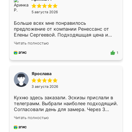
5 августа 2026
Больше всех мне понравилось
предложение от компании Ренессанс от
Елены Сергеевой. Подходяшщая цена и
короткие сроки изготовления. Приехавший
Читать полностью
для замера сотрудник Владислав
предложил по моему эскизу самый
1
подходящий вариант шкафа. Немного его
видоизменил, получилось даже лучше, чем
я хотела.
Ярослава
3 августа 2026
Кухню здесь заказали. Эскизы прислали в
телеграмм. Выбрали наиболее подходящий.
Согласовали день для замера. Через 3
недели кухня была уже готова. Остались
Читать полностью
довольны работой. Спасибо Ренессанс
мебель за качественную работу!