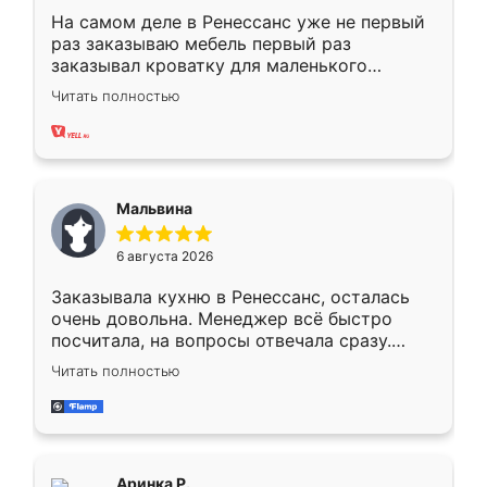
На самом деле в Ренессанс уже не первый
раз заказываю мебель первый раз
заказывал кроватку для маленького
ребёнка при его рождении ,во второй раз
Читать полностью
заказал шкаф-купе. По качеству очень
хорошее сборка достаточно быстрая,
также адекватные цены. До этого
сравнивал с разными конкурентами в этом
сегменте ,выбор у конкурентов куда
Мальвина
меньше, здесь же он более разнообразный.
Мне нравится ,если что-то потребуется из
6 августа 2026
мебели буду заказывать только здесь.
Заказывала кухню в Ренессанс, осталась
очень довольна. Менеджер всё быстро
посчитала, на вопросы отвечала сразу.
Замерщик приехал в субботу, подошёл к
Читать полностью
делу со всей ответственностью. Собрали
за день, ребята работали аккуратно, даже
пыли почти не было. Качество отличное,
ящики ходят плавно, ничего не скрипит.
Всё подошло как влитое.
Аринка Р.