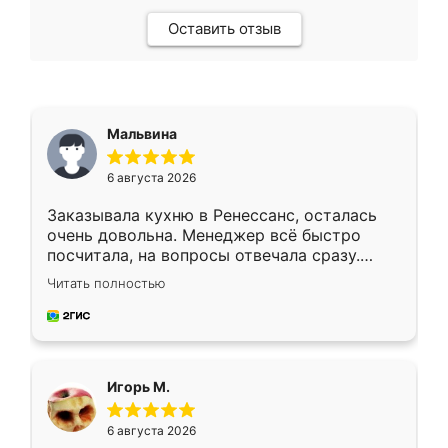
Оставить отзыв
Мальвина
6 августа 2026
Заказывала кухню в Ренессанс, осталась
очень довольна. Менеджер всё быстро
посчитала, на вопросы отвечала сразу.
Замерщик приехал в субботу, подошёл к
Читать полностью
делу со всей ответственностью. Собрали
за день, ребята работали аккуратно, даже
пыли почти не было. Качество отличное,
ящики ходят плавно, ничего не скрипит.
Всё подошло как влитое.
Игорь М.
6 августа 2026