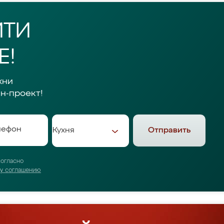
ЙТИ
Е!
хни
н-проект!
Отправить
согласно
му соглашению